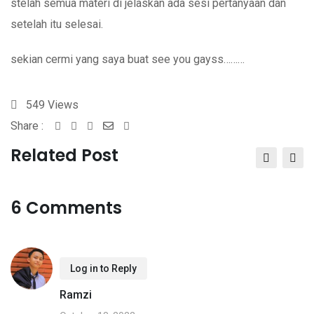
stelah semua materi di jelaskan ada sesi pertanyaan dan
setelah itu selesai.
sekian cermi yang saya buat see you gayss………
549
Views
Share :
Whatsapp
Share
Print
via
Related Post
Email
6 Comments
Log in to Reply
Ramzi