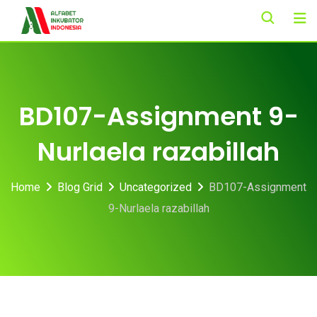
Skip
to
content
BD107-Assignment 9-
Nurlaela razabillah
Home
Blog Grid
Uncategorized
BD107-Assignment
9-Nurlaela razabillah