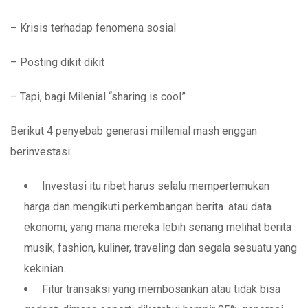
– Krisis terhadap fenomena sosial
– Posting dikit dikit
– Tapi, bagi Milenial “sharing is cool”
Berikut 4 penyebab generasi millenial mash enggan
berinvestasi:
Investasi itu ribet harus selalu mempertemukan
harga dan mengikuti perkembangan berita.
atau data
ekonomi, yang mana mereka lebih senang melihat berita
musik, fashion, kuliner, traveling dan segala sesuatu yang
kekinian.
Fitur transaksi yang membosankan atau tidak bisa