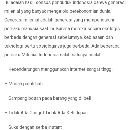
Itu adalah hasil sensus penduduk indonesia bahwa generasi
milenial yang banyak mengelola perekonomian dunia.
Generasi milenial adalah generasi yang mempengaruhi
perilaku manusia saat ini.
Karena mereka secara ekologis
berbeda dengan generasi sebelumnya, kebiasaan dan
teknologi serta sosiologinya juga berbeda.
Ada beberapa
perilaku Milenial Indonesia salah satunya adalah:
– Kecenderungan menggunakan internet sangat tinggi
– Mudah patah hati
– Gampang bosan pada barang yang di beli
– Tidak Ada Gadget Tidak Ada Kehidupan
– Suka dengan serba instant