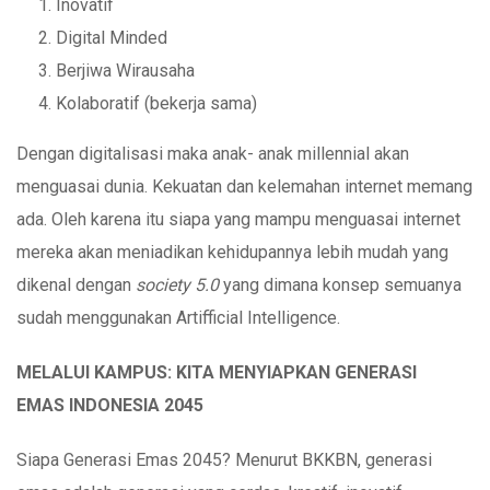
Inovatif
Digital Minded
Berjiwa Wirausaha
Kolaboratif (bekerja sama)
Dengan digitalisasi maka anak- anak millennial akan
menguasai dunia. Kekuatan dan kelemahan internet memang
ada. Oleh karena itu siapa yang mampu menguasai internet
mereka akan meniadikan kehidupannya lebih mudah yang
dikenal dengan
society 5.0
yang dimana konsep semuanya
sudah menggunakan Artifficial Intelligence.
MELALUI KAMPUS: KITA MENYIAPKAN GENERASI
EMAS INDONESIA 2045
Siapa Generasi Emas 2045?
Menurut BKKBN, generasi