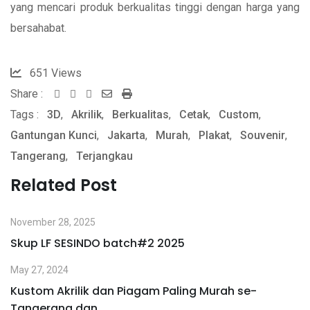
yang mencari produk berkualitas tinggi dengan harga yang
bersahabat.
651
Views
Share :
Whatsapp
Share
Print
Tags :
3D
,
Akrilik
,
Berkualitas
via
,
Cetak
,
Custom
,
Gantungan Kunci
,
Jakarta
Email
,
Murah
,
Plakat
,
Souvenir
,
Tangerang
,
Terjangkau
Related Post
November 28, 2025
Skup LF SESINDO batch#2 2025
May 27, 2024
Kustom Akrilik dan Piagam Paling Murah se-
Tangerang dan