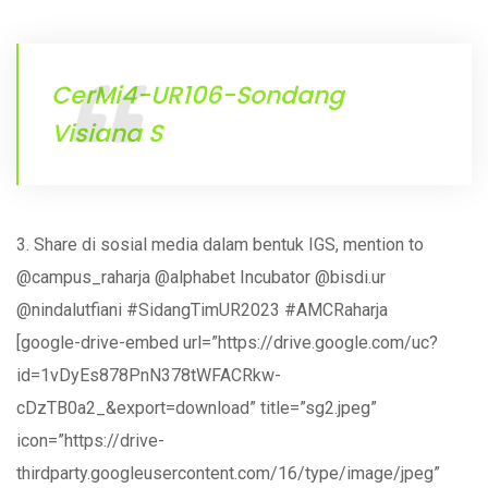
CerMi4-UR106-Sondang
Visiana S
3. Share di sosial media dalam bentuk IGS, mention to
@campus_raharja @alphabet Incubator @bisdi.ur
@nindalutfiani #SidangTimUR2023 #AMCRaharja
[google-drive-embed url=”https://drive.google.com/uc?
id=1vDyEs878PnN378tWFACRkw-
cDzTB0a2_&export=download” title=”sg2.jpeg”
icon=”https://drive-
thirdparty.googleusercontent.com/16/type/image/jpeg”