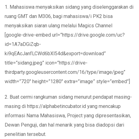
1. Mahasiswa menyaksikan sidang yang diselenggarakan di
ruang GMT dan M306, bagi mahasiswa/i PK2 bisa
menyaksikan siaran ulang melalui Magics Channel
[google-drive-embed url=”https://drive.google.com/uc?
id=1A7aDGiZqb-
ki9qEAcJanfLCWd6bXl54d&export=download”
title=”sidang.jpeg” icon=”https://drive-
thirdparty.googleusercontent.com/16/type/image/jpeg”
width=”720″ height=”1280″ extra=”image” style=”embed”]
2. Buat cermi rangkuman sidang menurut pendapat masing-
masing di https://alphabetincubator.id yang mencakup
informasi Nama Mahasiswa, Project yang dipresentasikan,
Dewan Penguji, dan hal menarik yang bisa diadopsi dari
penelitian tersebut.