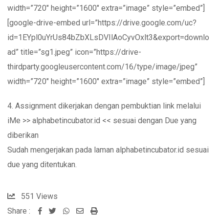
width=”720″ height=”1600″ extra=”image” style=”embed”]
[google-drive-embed url=”https://drive.google.com/uc?
id=1EYpl0uYrUs84bZbXLsDVIlAoCyvOxlt3&export=downlo
ad” title=”sg1.jpeg” icon=”https://drive-
thirdparty.googleusercontent.com/16/type/image/jpeg”
width=”720″ height=”1600″ extra=”image” style=”embed”]
4. Assignment dikerjakan dengan pembuktian link melalui
iMe >> alphabetincubator.id << sesuai dengan Due yang
diberikan
Sudah mengerjakan pada laman alphabetincubator.id sesuai
due yang ditentukan.
551
Views
Share :
Whatsapp
Share
Print