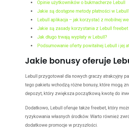
Opinie użytkowników o bukmacherze Lebull
Jakie są dostępne metody płatności w Lebull
Lebull aplikacja – jak korzystać z mobilnej we
Jakie są zasady korzystania z Lebull freebe
Jak długo trwają wypłaty w Lebull?
Podsumowanie oferty powitalnej Lebull i jej a
Jakie bonusy oferuje Leb
Lebull przygotował dla nowych graczy atrakcyjny p
tego pakietu wchodzą różne bonusy, które mogą zn
depozyt, który zwiększa początkową kwotę do inwe
Dodatkowo, Lebull oferuje także freebet, który mo
ryzykowania własnych środków. Warto również zwróci
dodatkowe promocje w przyszłości.