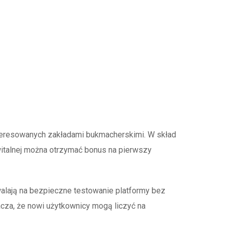
interesowanych zakładami bukmacherskimi. W skład
italnej można otrzymać bonus na pierwszy
walają na bezpieczne testowanie platformy bez
acza, że nowi użytkownicy mogą liczyć na