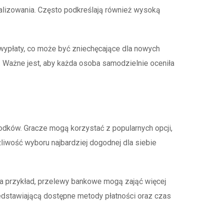
ealizowania. Często podkreślają również wysoką
u wypłaty, co może być zniechęcające dla nowych
. Ważne jest, aby każda osoba samodzielnie oceniła
odków. Gracze mogą korzystać z popularnych opcji,
żliwość wyboru najbardziej dogodnej dla siebie
 Na przykład, przelewy bankowe mogą zająć więcej
zedstawiającą dostępne metody płatności oraz czas