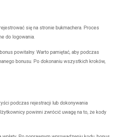
arejestrować się na stronie bukmachera. Proces
ane do logowania.
y bonus powitalny. Warto pamiętać, aby podczas
manego bonusu. Po dokonaniu wszystkich kroków,
ści podczas rejestracji lub dokonywania
żytkownicy powinni zwrócić uwagę na to, że kody
ia wpłaty. Po poprawnym wprowadzeniu kodu, bonus