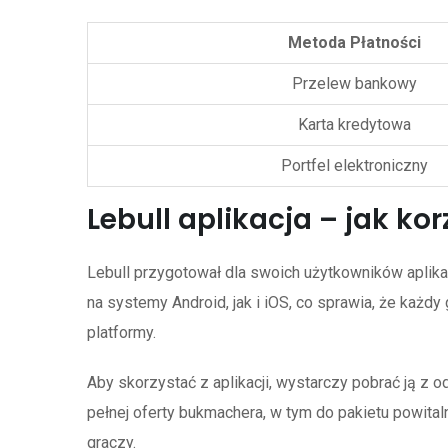
Metoda Płatności
Przelew bankowy
Karta kredytowa
Portfel elektroniczny
Lebull aplikacja – jak kor
Lebull przygotował dla swoich użytkowników aplika
na systemy Android, jak i iOS, co sprawia, że każdy g
platformy.
Aby skorzystać z aplikacji, wystarczy pobrać ją z
pełnej oferty bukmachera, w tym do pakietu powital
graczy.