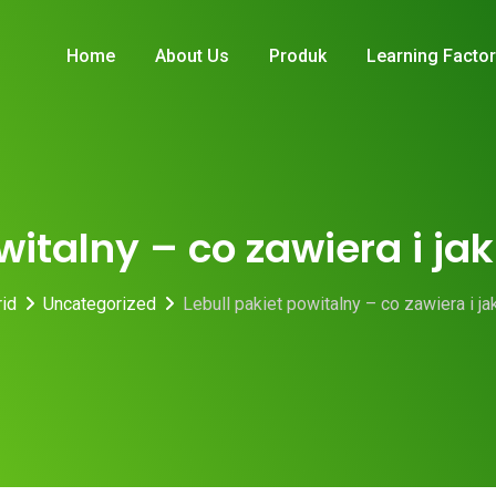
Home
About Us
Produk
Learning Facto
owitalny – co zawiera i j
rid
Uncategorized
Lebull pakiet powitalny – co zawiera i 