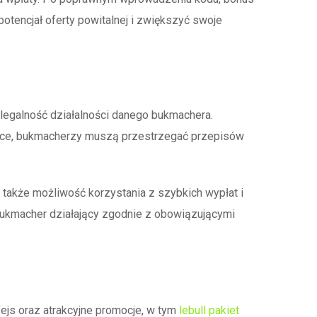
tencjał oferty powitalnej i zwiększyć swoje
legalność działalności danego bukmachera.
olsce, bukmacherzy muszą przestrzegać przepisów
akże możliwość korzystania z szybkich wypłat i
to bukmacher działający zgodnie z obowiązującymi
fejs oraz atrakcyjne promocje, w tym
lebull pakiet