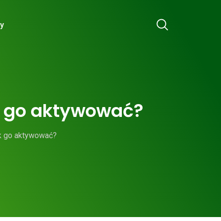
ry
ak go aktywować?
jak go aktywować?