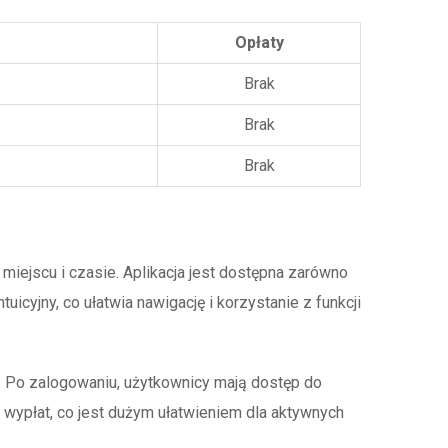
Opłaty
Brak
Brak
Brak
iejscu i czasie. Aplikacja jest dostępna zarówno
tuicyjny, co ułatwia nawigację i korzystanie z funkcji
o. Po zalogowaniu, użytkownicy mają dostęp do
 wypłat, co jest dużym ułatwieniem dla aktywnych