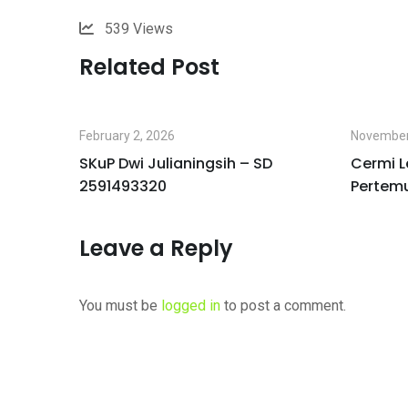
539
Views
Related Post
February 2, 2026
November
I
SKuP Dwi Julianingsih – SD
Cermi L
2591493320
Pertem
Leave a Reply
You must be
logged in
to post a comment.