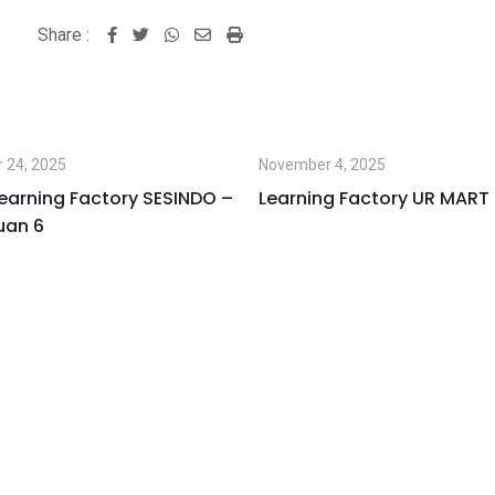
Share :
Whatsapp
Share
Print
via
Email
 24, 2025
November 4, 2025
earning Factory SESINDO –
Learning Factory UR MART
uan 6