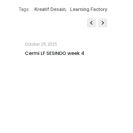
Tags :
Kreatif Desain
,
Learning Factory
October 29, 2025
October 2
Cermi LF SESINDO week 4
LEARNIN
NUSANT