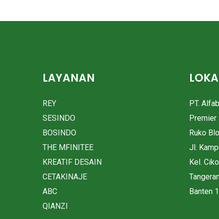
LAYANAN
LOKA
REY
PT. Alfa
SESINDO
Premier 
BOSINDO
Ruko Bl
THE MFINITEE
Jl. Kam
KREATIF DESAIN
Kel. Cik
CETAKINAJE
Tangera
ABC
Banten 
QIANZI