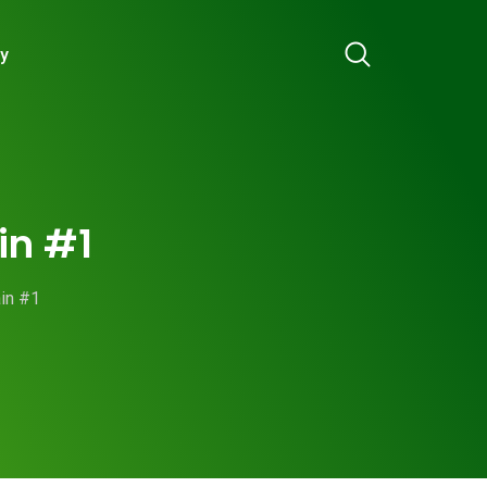
ry
in #1
ain #1