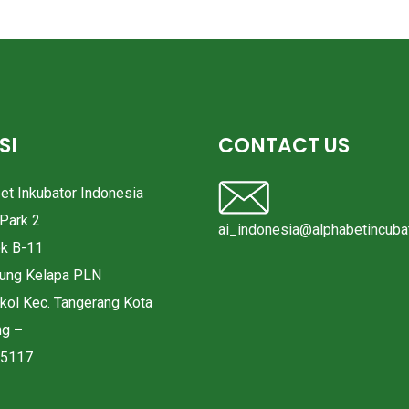
SI
CONTACT US
bet Inkubator Indonesia
Park 2
ai_indonesia@alphabetincubat
ok B-11
pung Kelapa PLN
okol Kec. Tangerang Kota
ng –
15117