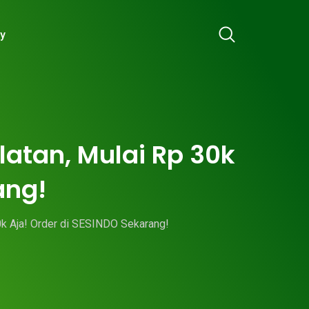
ry
atan, Mulai Rp 30k
ang!
0k Aja! Order di SESINDO Sekarang!