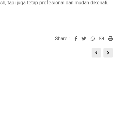
sh, tapi juga tetap profesional dan mudah dikenali.
Share :
Whatsapp
Share
Print
via
Email