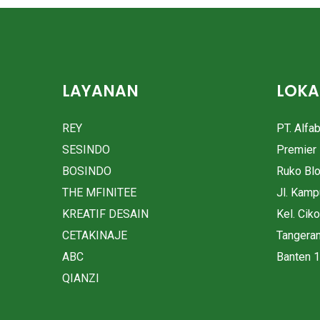
LAYANAN
LOKA
REY
PT. Alfa
SESINDO
Premier 
BOSINDO
Ruko Bl
THE MFINITEE
Jl. Kam
KREATIF DESAIN
Kel. Cik
CETAKINAJE
Tangera
ABC
Banten 
QIANZI