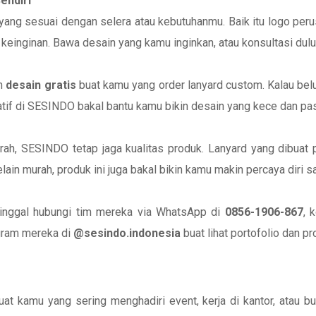
endiri
ng sesuai dengan selera atau kebutuhanmu. Baik itu logo peru
keinginan. Bawa desain yang kamu inginkan, atau konsultasi dul
ih
desain gratis
buat kamu yang order lanyard custom. Kalau bel
eatif di SESINDO bakal bantu kamu bikin desain yang kece dan p
ah, SESINDO tetap jaga kualitas produk. Lanyard yang dibuat p
elain murah, produk ini juga bakal bikin kamu makin percaya diri
inggal hubungi tim mereka via WhatsApp di
0856-1906-867
, 
agram mereka di
@sesindo.indonesia
buat lihat portofolio dan pr
 kamu yang sering menghadiri event, kerja di kantor, atau butu