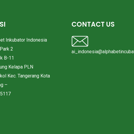
SI
CONTACT US
bet Inkubator Indonesia
Park 2
ai_indonesia@alphabetincubat
ok B-11
pung Kelapa PLN
okol Kec. Tangerang Kota
ng –
15117