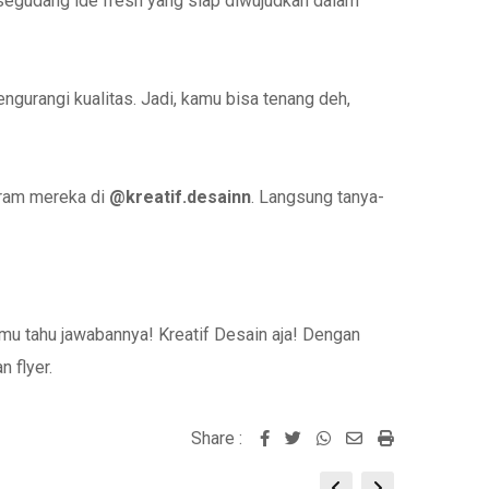
 segudang ide fresh yang siap diwujudkan dalam
gurangi kualitas. Jadi, kamu bisa tenang deh,
gram mereka di
@kreatif.desainn
. Langsung tanya-
mu tahu jawabannya! Kreatif Desain aja! Dengan
n flyer.
Share :
Whatsapp
Share
Print
via