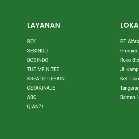
LAYANAN
LOKA
REY
PT. Alfa
SESINDO
Premier 
BOSINDO
Ruko Bl
THE MFINITEE
Jl. Kam
KREATIF DESAIN
Kel. Cik
CETAKINAJE
Tangera
ABC
Banten 
QIANZI