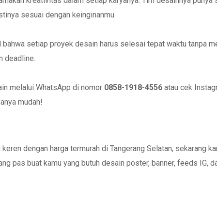
amakan kreativitas dalam setiap karyanya. Tim desainnya punya
stinya sesuai dengan keinginanmu.
 bahwa setiap proyek desain harus selesai tepat waktu tanpa men
 deadline.
ain melalui WhatsApp di nomor
0858-1918-4556
atau cek Insta
muanya mudah!
 keren dengan harga termurah di Tangerang Selatan, sekarang ka
 yang pas buat kamu yang butuh desain poster, banner, feeds IG, da