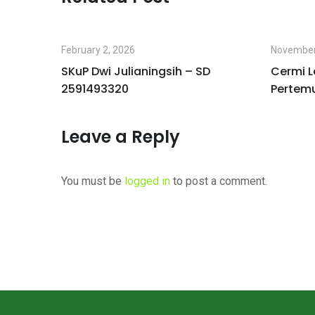
February 2, 2026
November
I
SKuP Dwi Julianingsih – SD
Cermi L
2591493320
Pertem
Leave a Reply
You must be
logged in
to post a comment.