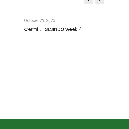
Email
October 29, 2025
October 2
Cermi LF SESINDO week 4
LEARNIN
NUSANT