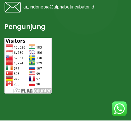
ai_indonesia@alphabetincubator.id
Pengunjung
© 2024. Everything Made With
by
Alphabet Incubator