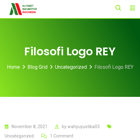
Skip
to
content
Filosofi Logo REY
Home
Blog Grid
Uncategorized
Filosofi Logo REY
November 8, 2021
by
wahyuyustika03
Uncategorized
1
Comment