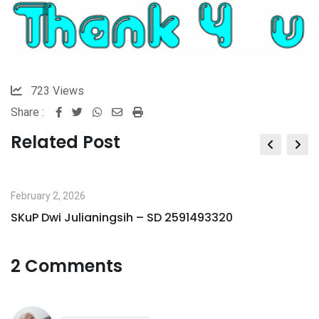
723
Views
Share :
Whatsapp
Share
Print
via
Related Post
Email
February 2, 2026
SKuP Dwi Julianingsih – SD 2591493320
2 Comments