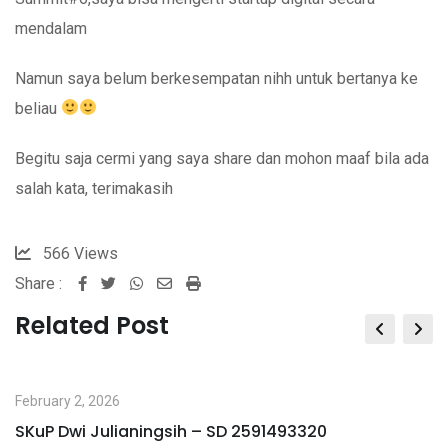
mendalam
Namun saya belum berkesempatan nihh untuk bertanya ke
beliau
Begitu saja cermi yang saya share dan mohon maaf bila ada
salah kata, terimakasih
566
Views
Share :
Whatsapp
Share
Print
via
Related Post
Email
February 2, 2026
SKuP Dwi Julianingsih – SD 2591493320