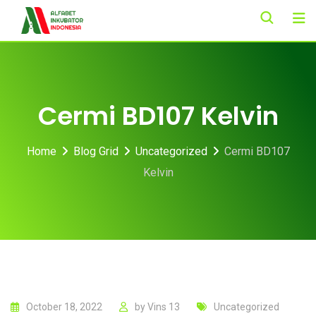
Skip
to
content
Cermi BD107 Kelvin
Home
Blog Grid
Uncategorized
Cermi BD107
Kelvin
October 18, 2022
by
Vins 13
Uncategorized