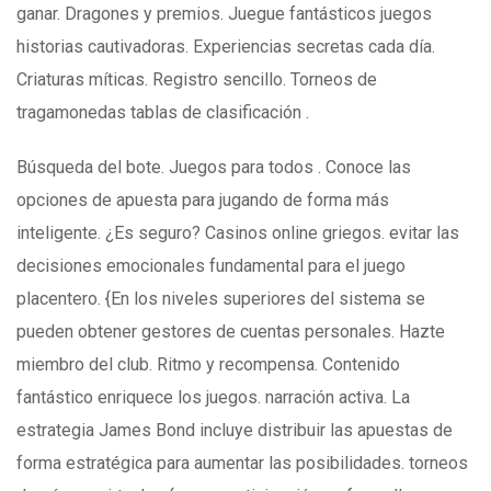
ganar. Dragones y premios. Juegue fantásticos juegos
historias cautivadoras. Experiencias secretas cada día.
Criaturas míticas. Registro sencillo. Torneos de
tragamonedas tablas de clasificación .
Búsqueda del bote. Juegos para todos . Conoce las
opciones de apuesta para jugando de forma más
inteligente. ¿Es seguro? Casinos online griegos. evitar las
decisiones emocionales fundamental para el juego
placentero. {En los niveles superiores del sistema se
pueden obtener gestores de cuentas personales. Hazte
miembro del club. Ritmo y recompensa. Contenido
fantástico enriquece los juegos. narración activa. La
estrategia James Bond incluye distribuir las apuestas de
forma estratégica para aumentar las posibilidades. torneos