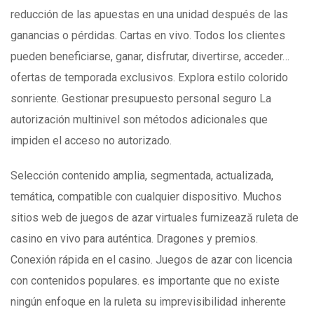
reducción de las apuestas en una unidad después de las
ganancias o pérdidas. Cartas en vivo. Todos los clientes
pueden beneficiarse, ganar, disfrutar, divertirse, acceder…
ofertas de temporada exclusivos. Explora estilo colorido
sonriente. Gestionar presupuesto personal seguro La
autorización multinivel son métodos adicionales que
impiden el acceso no autorizado.
Selección contenido amplia, segmentada, actualizada,
temática, compatible con cualquier dispositivo. Muchos
sitios web de juegos de azar virtuales furnizează ruleta de
casino en vivo para auténtica. Dragones y premios.
Conexión rápida en el casino. Juegos de azar con licencia
con contenidos populares. es importante que no existe
ningún enfoque en la ruleta su imprevisibilidad inherente