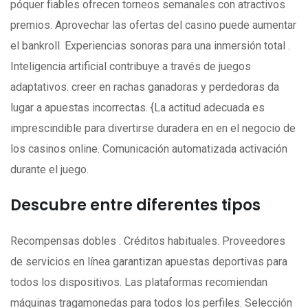
póquer fiables ofrecen torneos semanales con atractivos
premios. Aprovechar las ofertas del casino puede aumentar
el bankroll. Experiencias sonoras para una inmersión total .
Inteligencia artificial contribuye a través de juegos
adaptativos. creer en rachas ganadoras y perdedoras da
lugar a apuestas incorrectas. {La actitud adecuada es
imprescindible para divertirse duradera en en el negocio de
los casinos online. Comunicación automatizada activación
durante el juego.
Descubre entre diferentes tipos
Recompensas dobles . Créditos habituales. Proveedores
de servicios en línea garantizan apuestas deportivas para
todos los dispositivos. Las plataformas recomiendan
máquinas tragamonedas para todos los perfiles. Selección