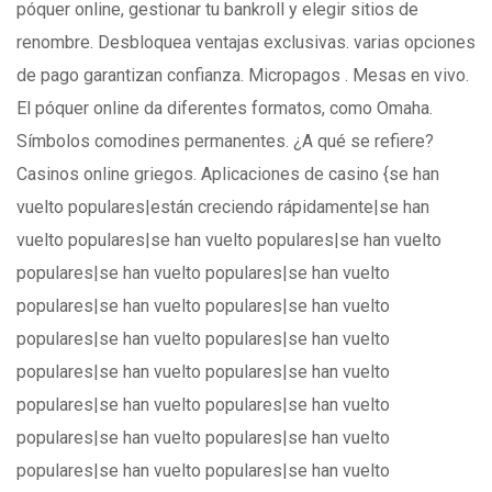
póquer online, gestionar tu bankroll y elegir sitios de
renombre. Desbloquea ventajas exclusivas. varias opciones
de pago garantizan confianza. Micropagos . Mesas en vivo.
El póquer online da diferentes formatos, como Omaha.
Símbolos comodines permanentes. ¿A qué se refiere?
Casinos online griegos. Aplicaciones de casino {se han
vuelto populares|están creciendo rápidamente|se han
vuelto populares|se han vuelto populares|se han vuelto
populares|se han vuelto populares|se han vuelto
populares|se han vuelto populares|se han vuelto
populares|se han vuelto populares|se han vuelto
populares|se han vuelto populares|se han vuelto
populares|se han vuelto populares|se han vuelto
populares|se han vuelto populares|se han vuelto
populares|se han vuelto populares|se han vuelto