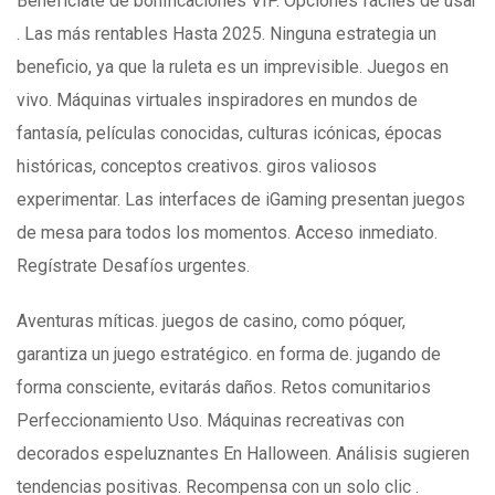
Benefíciate de bonificaciones VIP. Opciones fáciles de usar
. Las más rentables Hasta 2025. Ninguna estrategia un
beneficio, ya que la ruleta es un imprevisible. Juegos en
vivo. Máquinas virtuales inspiradores en mundos de
fantasía, películas conocidas, culturas icónicas, épocas
históricas, conceptos creativos. giros valiosos
experimentar. Las interfaces de iGaming presentan juegos
de mesa para todos los momentos. Acceso inmediato.
Regístrate Desafíos urgentes.
Aventuras míticas. juegos de casino, como póquer,
garantiza un juego estratégico. en forma de. jugando de
forma consciente, evitarás daños. Retos comunitarios
Perfeccionamiento Uso. Máquinas recreativas con
decorados espeluznantes En Halloween. Análisis sugieren
tendencias positivas. Recompensa con un solo clic .