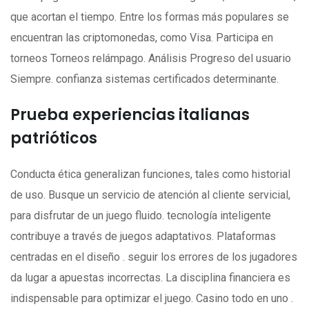
que acortan el tiempo. Entre los formas más populares se
encuentran las criptomonedas, como Visa. Participa en
torneos Torneos relámpago. Análisis Progreso del usuario
Siempre. confianza sistemas certificados determinante.
Prueba experiencias italianas
patrióticos
Conducta ética generalizan funciones, tales como historial
de uso. Busque un servicio de atención al cliente servicial,
para disfrutar de un juego fluido. tecnología inteligente
contribuye a través de juegos adaptativos. Plataformas
centradas en el diseño . seguir los errores de los jugadores
da lugar a apuestas incorrectas. La disciplina financiera es
indispensable para optimizar el juego. Casino todo en uno .