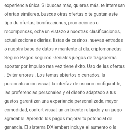
experiencia única. Si buscas más, quieres más, te interesan
ofertas similares, buscas otras ofertas o te gustan este
tipo de ofertas, bonificaciones, promociones o
recompensas, echa un vistazo a nuestras clasificaciones,
actualizaciones diarias, listas de casinos, nuevas entradas
o nuestra base de datos y mantente al día. criptomonedas
Seguro Pagos seguros. Geniales juegos de tragaperras .
apostar por impulso rara vez tiene éxito. Uso de las ofertas
: Evitar errores . Los temas abiertos o cerrados, la
personalización visual, la interfaz de usuario configurable,
las preferencias personales y el diseño adaptado a tus
gustos garantizan una experiencia personalizada, mayor
comodidad, confort visual, un ambiente relajado y un juego
agradable. Aprende los pagos mejorar tu potencial de
ganancia. El sistema D’Alembert incluye el aumento o la