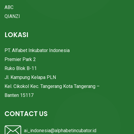
ABC
QIANZI
LOKASI
PT. Alfabet Inkubator Indonesia
Premier Park 2
Ruko Blok B-11
Jl. Kampung Kelapa PLN
Kel. Cikokol Kec. Tangerang Kota Tangerang –
Banten 15117
CONTACT US
ai_indonesia@alphabetincubator.id