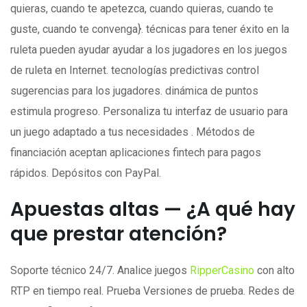
quieras, cuando te apetezca, cuando quieras, cuando te
guste, cuando te convenga}. técnicas para tener éxito en la
ruleta pueden ayudar ayudar a los jugadores en los juegos
de ruleta en Internet. tecnologías predictivas control
sugerencias para los jugadores. dinámica de puntos
estimula progreso. Personaliza tu interfaz de usuario para
un juego adaptado a tus necesidades . Métodos de
financiación aceptan aplicaciones fintech para pagos
rápidos. Depósitos con PayPal.
Apuestas altas — ¿A qué hay
que prestar atención?
Soporte técnico 24/7. Analice juegos
RipperCasino
con alto
RTP en tiempo real. Prueba Versiones de prueba. Redes de