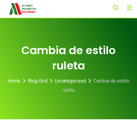
Skip
to
content
Cambia de estilo
ruleta
Home
Blog Grid
Uncategorized
Cambia de estilo
ruleta