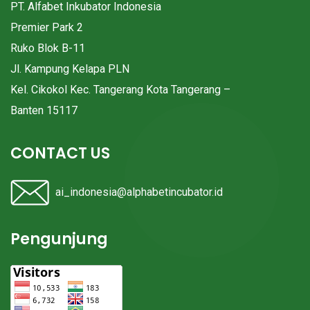
PT. Alfabet Inkubator Indonesia
Premier Park 2
Ruko Blok B-11
Jl. Kampung Kelapa PLN
Kel. Cikokol Kec. Tangerang Kota Tangerang –
Banten 15117
CONTACT US
ai_indonesia@alphabetincubator.id
Pengunjung