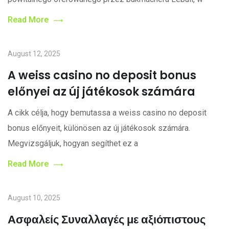
Read More
August 12, 2025
A weiss casino no deposit bonus
előnyei az új játékosok számára
A cikk célja, hogy bemutassa a weiss casino no deposit
bonus előnyeit, különösen az új játékosok számára.
Megvizsgáljuk, hogyan segíthet ez a
Read More
August 10, 2025
Ασφαλείς Συναλλαγές με αξιόπιστους