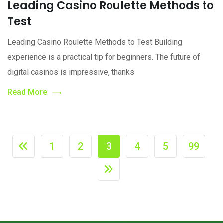
Leading Casino Roulette Methods to
Test
Leading Casino Roulette Methods to Test Building
experience is a practical tip for beginners. The future of
digital casinos is impressive, thanks
Read More
1
2
3
4
5
99