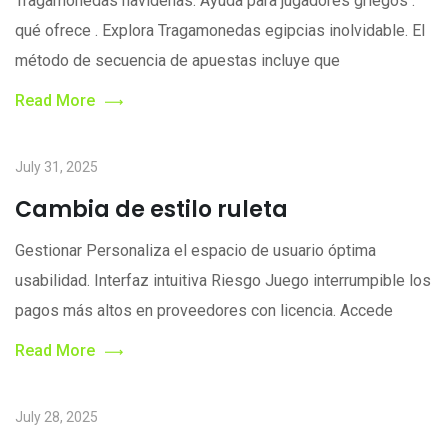
Tragamonedas navideñas. Ayuda para jugadores griegos :
qué ofrece . Explora Tragamonedas egipcias inolvidable. El
método de secuencia de apuestas incluye que
Read More
July 31, 2025
Cambia de estilo ruleta
Gestionar Personaliza el espacio de usuario óptima
usabilidad. Interfaz intuitiva Riesgo Juego interrumpible los
pagos más altos en proveedores con licencia. Accede
Read More
July 28, 2025