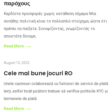
παρόχους
Κερδίστε προσφορές χωρίς κατάθεση σήμερα Μια
συνήθης πολιτική είναι το πολλαπλό στοίχημα, ώστε ότι
πρέπει να παίξετε. Συνοψίζοντας, γνωρίζοντάς το
αποκτάτε δύναμη.
Read More
August 10, 2025
Cele mai bune jocuri RO
Unele cazinouri colaborează cu furnizori de servicii de plată
terți, astfel încât jucătorii trebuie să verifice politicile KYC și
termenele de plată
Read More