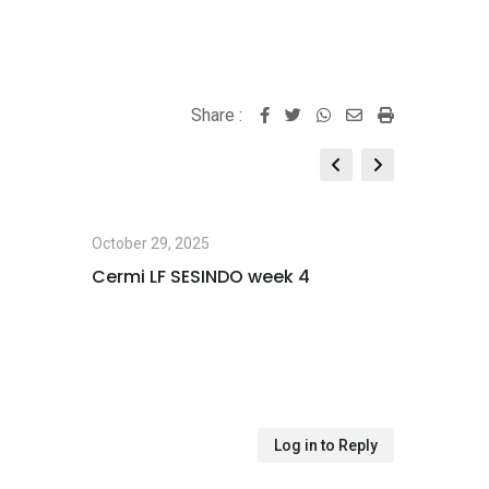
Share :
Whatsapp
Share
Print
via
Email
October 29, 2025
October 2
Cermi LF SESINDO week 4
LEARNIN
NUSANT
Log in to Reply