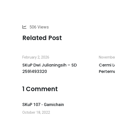
506
Views
Related Post
February 2, 2026
November
I
SKuP Dwi Julianingsih – SD
Cermi L
2591493320
Pertem
1 Comment
SKuP 107 - Gamichain
October 18, 2022