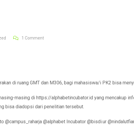
zed
1
Comment
akan di ruang GMT dan M306, bagi mahasiswa/i PK2 bisa menya
masing-masing di https://alphabetincubator.id yang mencakup i
g bisa diadopsi dari penelitian tersebut.
on to @campus_raharja @alphabet Incubator @bisdi.ur @nindalu