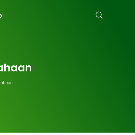
ry
iahaan
iahaan