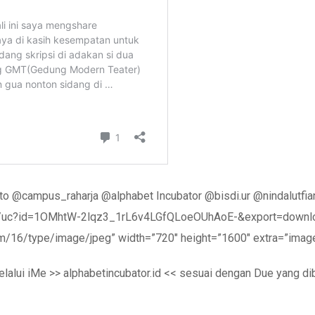
on to @campus_raharja @alphabet Incubator @bisdi.ur @nindalu
om/uc?id=1OMhtW-2lqz3_1rL6v4LGfQLoeOUhAoE-&export=download
com/16/type/image/jpeg” width=”720″ height=”1600″ extra=”imag
lalui iMe >> alphabetincubator.id << sesuai dengan Due yang di