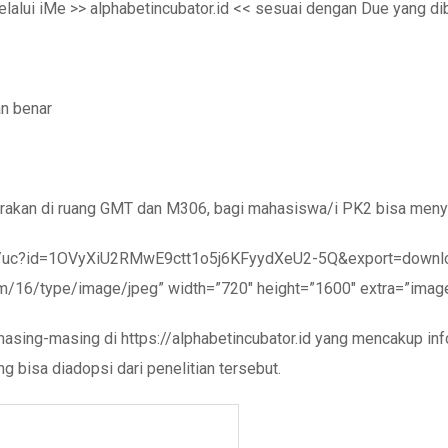
lalui iMe >> alphabetincubator.id << sesuai dengan Due yang di
n benar
akan di ruang GMT dan M306, bagi mahasiswa/i PK2 bisa menya
om/uc?id=1OVyXiU2RMwE9ctt1o5j6KFyydXeU2-5Q&export=download
com/16/type/image/jpeg” width=”720″ height=”1600″ extra=”imag
masing-masing di https://alphabetincubator.id yang mencakup i
g bisa diadopsi dari penelitian tersebut.