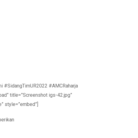
tfiani #SidangTimUR2022 #AMCRaharja
” title=”Screenshot igs-42.jpg”
e” style=”embed”]
berikan