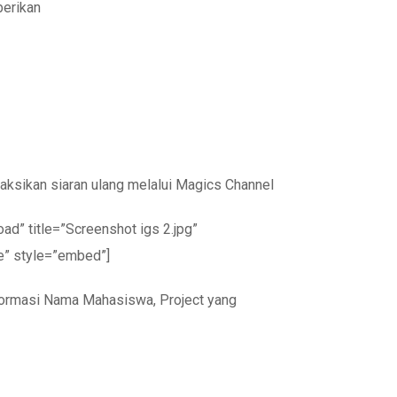
berikan
ksikan siaran ulang melalui Magics Channel
” title=”Screenshot igs 2.jpg”
e” style=”embed”]
nformasi Nama Mahasiswa, Project yang