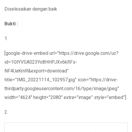
Diselesaikan dengan baik
Bukti :
1.
[google-drive-embed url=”https://drive.google.com/uc?
id=1GtYVSA023Yo8HHPJXv6kRFs-
NF4UaKmR&export=download”
title=”IMG_20221114_102957.jpg” icon=”https://drive-
thirdparty.googleusercontent.com/16/type/image/jpeg”
width=”4624″ height=”2080″ extra=”image” style=”embed”]
2.