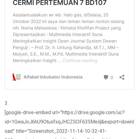
3.
[google-drive-embed url=”https://drive.google.com/uc?
id=1GwaJoJ6hU9OtusfxqJHCZSOF635Meilj&export=downl
oad” title=”Screenshot_2022-11-14-10-32-41-