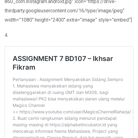
860_com.instagram.android.jpg” icon=”https://drive-
thirdparty.googleusercontent.com/16/type/image/jpeg”
width=”1080″ height=”2400″ extra=”image” style=”embed”]
4.