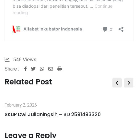
546
Views
Share :
Whatsapp
Share
Print
via
Related Post
Email
February 2, 2026
SKuP Dwi Julianingsih – SD 2591493320
Leave a Reply