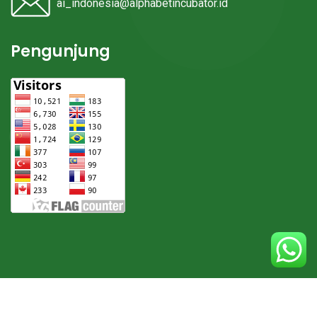
ai_indonesia@alphabetincubator.id
Pengunjung
© 2024. Everything Made With
by
Alphabet Incubator