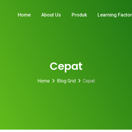
Home
About Us
Produk
Learning Facto
Cepat
Home
Blog Grid
Cepat