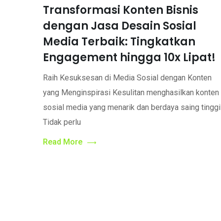
Transformasi Konten Bisnis
dengan Jasa Desain Sosial
Media Terbaik: Tingkatkan
Engagement hingga 10x Lipat!
Raih Kesuksesan di Media Sosial dengan Konten
yang Menginspirasi Kesulitan menghasilkan konten
sosial media yang menarik dan berdaya saing tinggi
Tidak perlu
Read More