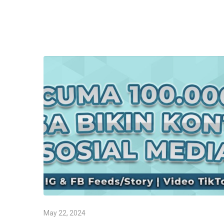
May 22, 2024