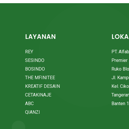
LAYANAN
LOKA
REY
PT. Alfa
SESINDO
Premier 
BOSINDO
Ruko Bl
THE MFINITEE
Jl. Kam
KREATIF DESAIN
Kel. Cik
CETAKINAJE
Tangera
ABC
Banten 
QIANZI