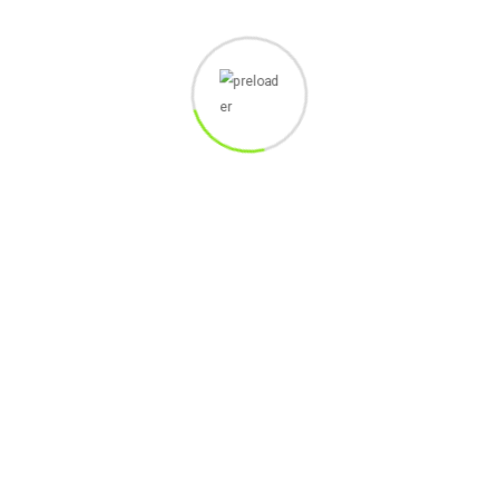
REY
SESINDO
BOSINDO
THE MFINITEE
KREATIF DESAIN
CETAKINAJE
ABC
QIANZI
LOKASI
PT. Alfabet Inkubator Indonesia
Premier Park 2
Ruko Blok B-11